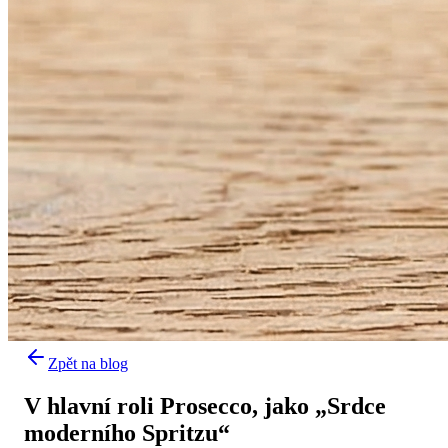
Zpět na blog
V hlavní roli Prosecco, jako „Srdce
moderního Spritzu“