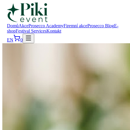
Domů
Akce
Prosecco Academy
Firemní akce
Prosecco Blog
E-
shop
Festival Services
Kontakt
EN
0