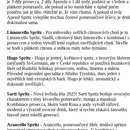
je 3 díly prosecca, 2 díly Aperolu a 1 díl sody, podává se s ledem a
plátkem pomeranče, ale pokud si ho namícháte v úplně jiném
poměru, jak je libo, důležité je, že vám chutná. A pokud si svůj
Aperol Spritz vylepšíte trochou čerstvé pomerančové šťávy, je drin
dokonalost sama.
Limoncello Spritz -
Pro milovníky svěžích citrusových chutí je tu
Limoncello Spritz. Sladší, citronový likér limoncello v kombinaci s
proseccem a sodou vytváří letní explozi osvěžujících chutí. Skvěle
se hodí s plátkem citronu a snítkou máty nebo tymiánu.
Hugo Spritz -
Hugo je jemný, květinový spritz, s bezovým likére
(nejčastěji St-Germain, ale v České republice se používá bezinkový
likér od Rudolfa Jelínka), proseccem, sodou, limetou a mátou.
Původně regionální specialita z Jižního Tyrolska, dnes jeden z
největších hitů evropských barů. Hugo je lehký, aromatický a
dokonale osvěžující.
Sarti Spritz -
Nová hvězda léta 2025! Sarti Spritz boduje ovocný
charakterem s tóny krvavého pomeranče, manga a marakuji.
Kombinace prosecca, likéru Sarti Rosa a sody vytváří růžový,
moderní a výrazně ovocný drink, který si rychle získává fanoušky
hlavně mezi mladší generací.
Arancello Spritz -
Arancello, pomerančový likér, dodává spritzu
intenzivní citrusovou chuť a výraznou barvu. V kombinaci s