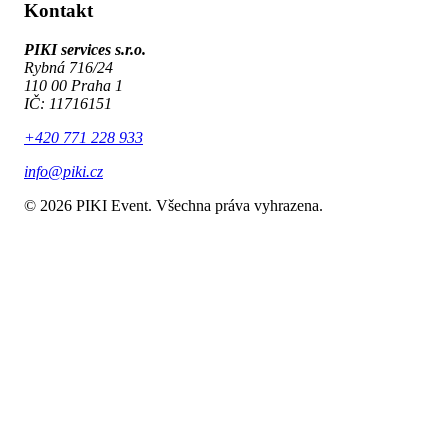
Kontakt
PIKI services s.r.o.
Rybná 716/24
110 00 Praha 1
IČ: 11716151
+420 771 228 933
info@piki.cz
©
2026
PIKI Event.
Všechna práva vyhrazena.