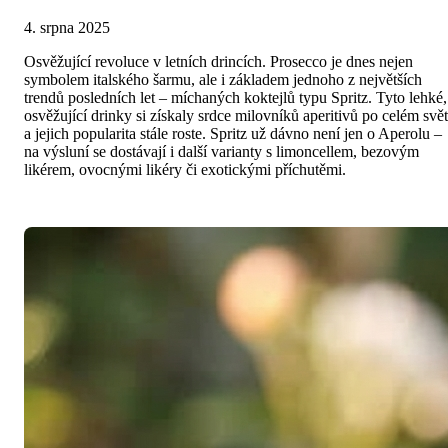
4. srpna 2025
Osvěžující revoluce v letních drincích. Prosecco je dnes nejen
symbolem italského šarmu, ale i základem jednoho z největších
trendů posledních let – míchaných koktejlů typu Spritz. Tyto lehké,
osvěžující drinky si získaly srdce milovníků aperitivů po celém svě
a jejich popularita stále roste. Spritz už dávno není jen o Aperolu –
na výsluní se dostávají i další varianty s limoncellem, bezovým
likérem, ovocnými likéry či exotickými příchutěmi.