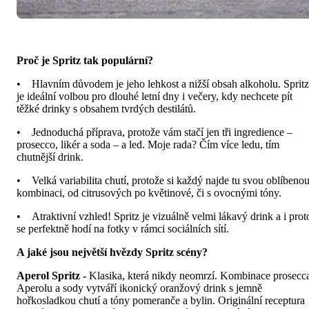
Proč je Spritz tak populární?
• Hlavním důvodem je jeho lehkost a nižší obsah alkoholu. Spritz
je ideální volbou pro dlouhé letní dny i večery, kdy nechcete pít
těžké drinky s obsahem tvrdých destilátů.
• Jednoduchá příprava, protože vám stačí jen tři ingredience –
prosecco, likér a soda – a led. Moje rada? Čím více ledu, tím
chutnější drink.
• Velká variabilita chutí, protože si každý najde tu svou oblíbeno
kombinaci, od citrusových po květinové, či s ovocnými tóny.
• Atraktivní vzhled! Spritz je vizuálně velmi lákavý drink a i prot
se perfektně hodí na fotky v rámci sociálních sítí.
A jaké jsou největší hvězdy Spritz scény?
Aperol Spritz -
Klasika, která nikdy neomrzí. Kombinace prosecc
Aperolu a sody vytváří ikonický oranžový drink s jemně
hořkosladkou chutí a tóny pomeranče a bylin. Originální receptura