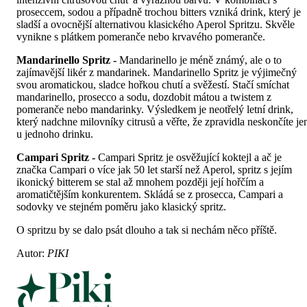
proseccem, sodou a případně trochou bitters vzniká drink, který je
sladší a ovocnější alternativou klasického Aperol Spritzu. Skvěle
vynikne s plátkem pomeranče nebo krvavého pomeranče.
Mandarinello Spritz -
Mandarinello je méně známý, ale o to
zajímavější likér z mandarinek. Mandarinello Spritz je výjimečný
svou aromatickou, sladce hořkou chutí a svěžestí. Stačí smíchat
mandarinello, prosecco a sodu, dozdobit mátou a twistem z
pomeranče nebo mandarinky. Výsledkem je neotřelý letní drink,
který nadchne milovníky citrusů a věřte, že zpravidla neskončíte je
u jednoho drinku.
Campari Spritz -
Campari Spritz je osvěžující koktejl a ač je
značka Campari o více jak 50 let starší než Aperol, spritz s jejím
ikonický bitterem se stal až mnohem později její hořčím a
aromatičtějším konkurentem. Skládá se z prosecca, Campari a
sodovky ve stejném poměru jako klasický spritz.
O spritzu by se dalo psát dlouho a tak si nechám něco příště.
Autor:
PIKI